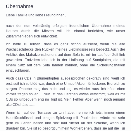
Übernahme
Liebe Familie und liebe Freundinnen,
nach der nun vollständig erfolgten freundlichen Übernahme meines
Hauses durch die Miezen will ich einmal berichten, wie unser
Zusammenleben sich entwickelt.
Ich hatte zu lernen, dass es ganz schön aussieht, wenn die alte
Wachstischdecke den Rücken meines Lieblingssessels bedeckt. Auch der
Anblick des Matratzenschoners auf dem Sofa ist mir im Lauf der Zeit lieb
geworden. Trotzdem lebe ich in der Hoffnung auf Samtpfoten, die mit
einem Satz auf dem Sofa landen können, ohne die Sicherungshaken
einzuschlagen.
Auch dass CDs in Blumentöpfen ausgesprochen dekorativ sind, weiß ich
erst, seit ich so blöd war, durch eine Umtopf-Aktion für lockeres Erdreich zu
sorgen. Phoebe mag das nicht und legt es wieder raus. Ich hätte eben
vorher fragen sollen.... Nun ist das Tierchen etwas verstimmt, weil es mit
CDs so unbequem eng im Topf ist. Mein Fehler! Aber wenn noch jemand
alte CDs hätte.......
Wenn ich auf der Terrasse zu tun habe, nehme ich jetzt immer einen
Haustürschlüssel und einiges Spielzeug mit. Paulinchen würde mir sehr
gern im Garten helfen und sitzt laut rufend an der Scheibe, wenn ich
draußen bin. Sie ist so besorgt um mein Wohlergehen, dass sie auf die Tür