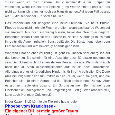
zurast, wenn ich mich nähere. Um Zusammenstöße im Türspalt zu
vermeiden, werfe ich erst das Spielzeug ins Wohnzimmer. Lenkt sie das
nicht ab, kann ich ja immer noch zur Haustür gehen. Auf jeden Fall besser,
als 10 Minuten vor der Tür. So wie neulich....
Das Phoebekind hat übrigens eine neue Freundin. Sie heißt Bürste.
Phoebe muss nicht mehr die Flucht ergreifen, wenn das haarige Wesen auf
sie zukommt. Nur noch ein wenig bisseln, bevor das Geschnurr beginnt.
Besonders schön findet sie das Bürsten im Nacken. Allerdings muss man
ihr dafür die Augen zuhalten. Sonst beißt sie. Die Bürste liegt neben dem
Fernsehsessel und wird bevorzugt abends genossen.
Während Phoebe eher vorsichtig ist, geht Paulinchen sehr energisch auf
das Leben zu. Sie scheint für eine Ausbildung zur Bürokatze geeignet zu
sein. Der Schreibtisch übt einen starken Reiz auf sie aus. Wenn dann auch
noch der Uli Stein Bildschirmschoner läuft, ist sie hoch konzentriert.
Allerdings gibt es ein ärgerliches Hindernis für ihren Arbeitseifer. Die Ziege
(das bin ich) stellt den Stuhl mitten in den Raum, wenn sie geht, und die
Beinchen sind für einen Sprung auf den Tisch einfach noch zu kurz. Aber
es gibt seit heute eine Lösung. Ein Sprung an mein Bein, schnell zum
Oberschenkel hochgerannt und umgestiegen. Fertig! Wer arbeiten will,
kann auch. Nur mein Quieken stört.
In der Katzen-BILD könnte die Titelzeile heute lauten:
Phoebe vom Kranichsee -
Ein eigener BH ist mein großer Traum