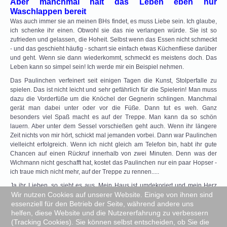
Aber manchmal hält das Leben eben nur
Waschlappen bereit
Was auch immer sie an meinen BHs findet, es muss Liebe sein. Ich glaube,
ich schenke ihr einen. Obwohl sie das nie verlangen würde. Sie ist so
zufrieden und gelassen, die Hoheit. Selbst wenn das Essen nicht schmeckt
- und das geschieht häufig - scharrt sie einfach etwas Küchenfliese darüber
und geht. Wenn sie dann wiederkommt, schmeckt es meistens doch. Das
Leben kann so simpel sein! Ich werde mir ein Beispiel nehmen.
Das Paulinchen verfeinert seit einigen Tagen die Kunst, Stolperfalle zu
spielen. Das ist nicht leicht und sehr gefährlich für die Spielerin! Man muss
dazu die Vorderfüße um die Knöchel der Gegnerin schlingen. Manchmal
gerät man dabei unter oder vor die Füße. Dann tut es weh. Ganz
besonders viel Spaß macht es auf der Treppe. Man kann da so schön
lauern. Aber unter dem Sessel vorschießen geht auch. Wenn ihr längere
Zeit nichts von mir hört, schickt mal jemanden vorbei. Dann war Paulinchen
vielleicht erfolgreich. Wenn ich nicht gleich am Telefon bin, habt ihr gute
Chancen auf einen Rückruf innerhalb von zwei Minuten. Denn was der
Wichmann nicht geschafft hat, kostet das Paulinchen nur ein paar Hopser -
ich traue mich nicht mehr, auf der Treppe zu rennen.....
Ja ihr Lieben, so sieht es aus. Mein Haus ist umdekoriert und mein Herz
Wir nutzen Cookies auf unserer Website. Einige von ihnen sind
gestohlen. Ich mache sauber, serviere das Essen und sorge für
essenziell für den Betrieb der Seite, während andere uns
Unterhaltung. Dafür darf ich mitspielen und manchmal schmusen. Also ich
helfen, diese Website und die Nutzererfahrung zu verbessern
finde es schön!
(Tracking Cookies). Sie können selbst entscheiden, ob Sie die