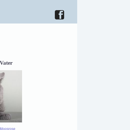
er
n Moosrose