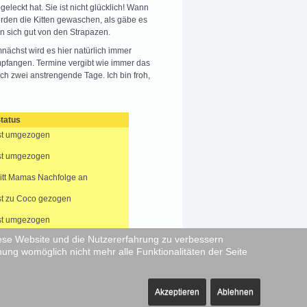
leckt hat. Sie ist nicht glücklich! Wann
rden die Kitten gewaschen, als gäbe es
en sich gut von den Strapazen.
nächst wird es hier natürlich immer
pfangen. Termine vergibt wie immer das
ch zwei anstrengende Tage. Ich bin froh,
tatus
st umgezogen
st umgezogen
ritt Mamas Nachfolge an
st zu Coco gezogen
st umgezogen
diese Website und die Nutzererfahrung zu verbessern
st umgezogen
nung womöglich nicht mehr alle Funktionalitäten der Seite
urde ein Stern
Akzeptieren
Ablehnen