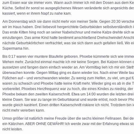
zum Essen war sie immer vorn. Wann auch immer ich mit den Dosen aus dem Kell
Küche. Selbst ihr sonst so ausgeglichenes Wesen veränderte sich angesichts des
kassiert, wenn er ihrem Napf zu nahe kam.
Am Donnerstag wich sie dann nicht mehr von meiner Seite. Gegen 20:30 verschwa
wir im Haus haben. Drei liebevoll hergerichtete Geburtskisten selbstverständlich
Das erste Kitten hing noch an seiner Nabelschnur und meine Katze drehte sich 
einzufangen. Das arme Kind hatte bestimmt anschließend Drehschwindel! Ansch
nächste Geburtskörbchen verfrachtet, was sie sich dann auch gefallen ließ. Wo e
Supermama hin.
Bis 0:17 waren vier muntere Blaufelle geboren. Phoebe kümmerte sich wie immer 
Wehen mehr. Zunächst einmal machte ich mir keine Sorgen. Bei Katzen können 
aussetzen und fangen dann einfach wieder an. Am Vormittag lieh ich mir ein Stet
überwachen konnte. Gegen Mittag ging es dann wieder los. Nach einer Weile ta
Füßchen auf – und verschwanden wieder. Zu wenig zum Helfen, zu viel, um gut f
waren zu schwach und Phoebe hatte keine Kraft mehr. Wieder ging es ab in die Ti
vorbereitet. Phoebes Herzfrequenz war zu hoch, die eines Kindes zu niedrig, de
Phoebe bekam den zweiten Kaiserschnitt. Etwa um 14:00 wurden die letzten drei K
kleine Dawn. Sie war zu lange im Geburtskanal und wurde erlöst, noch bevor 
wurde gleich kastriert. Einen dritten Kaiserschnitt riskiere ich nicht. Trotzdem bin 
nicht mehr vererben kann.
Umso größer ist natürlich meine Freude über die sechs kleinen Fellnasen. Bei der
ein Kätzchen. ABER OHNE GEWÄHR! Ich werde zwar mit der Erfahrung etwas sich
nicht leisten.