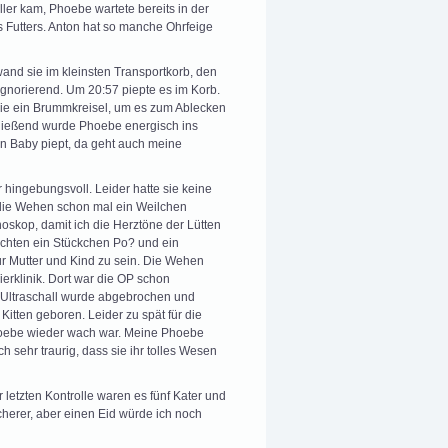
er kam, Phoebe wartete bereits in der
 Futters. Anton hat so manche Ohrfeige
nd sie im kleinsten Transportkorb, den
 ignorierend. Um 20:57 piepte es im Korb.
wie ein Brummkreisel, um es zum Ablecken
ließend wurde Phoebe energisch ins
in Baby piept, da geht auch meine
hingebungsvoll. Leider hatte sie keine
die Wehen schon mal ein Weilchen
hoskop, damit ich die Herztöne der Lütten
uchten ein Stückchen Po? und ein
ür Mutter und Kind zu sein. Die Wehen
erklinik. Dort war die OP schon
r Ultraschall wurde abgebrochen und
itten geboren. Leider zu spät für die
Phoebe wieder wach war. Meine Phoebe
ich sehr traurig, dass sie ihr tolles Wesen
 letzten Kontrolle waren es fünf Kater und
erer, aber einen Eid würde ich noch