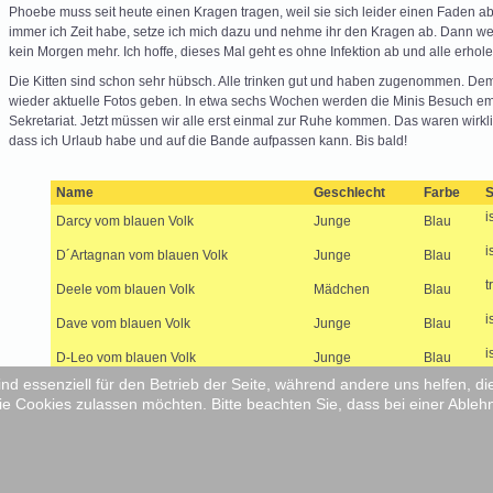
Phoebe muss seit heute einen Kragen tragen, weil sie sich leider einen Faden abge
immer ich Zeit habe, setze ich mich dazu und nehme ihr den Kragen ab. Dann we
kein Morgen mehr. Ich hoffe, dieses Mal geht es ohne Infektion ab und alle erhol
Die Kitten sind schon sehr hübsch. Alle trinken gut und haben zugenommen. Dem
wieder aktuelle Fotos geben. In etwa sechs Wochen werden die Minis Besuch em
Sekretariat. Jetzt müssen wir alle erst einmal zur Ruhe kommen. Das waren wirkli
dass ich Urlaub habe und auf die Bande aufpassen kann. Bis bald!
Name
Geschlecht
Farbe
S
i
Darcy vom blauen Volk
Junge
Blau
i
D´Artagnan vom blauen Volk
Junge
Blau
t
Deele vom blauen Volk
Mädchen
Blau
i
Dave vom blauen Volk
Junge
Blau
i
D-Leo vom blauen Volk
Junge
Blau
ind essenziell für den Betrieb der Seite, während andere uns helfen, 
i
Dumbledore vom blauen Volk
Junge
Lilac
ie Cookies zulassen möchten. Bitte beachten Sie, dass bei einer Ableh
w
Dawn vom blauen Volk
Mädchen
Blau