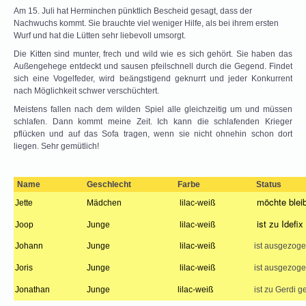
Am 15. Juli hat Herminchen pünktlich Bescheid gesagt, dass der
Nachwuchs kommt. Sie brauchte viel weniger Hilfe, als bei ihrem ersten
Wurf und hat die Lütten sehr liebevoll umsorgt.
Die Kitten sind munter, frech und wild wie es sich gehört. Sie haben das
Außengehege entdeckt und sausen pfeilschnell durch die Gegend. Findet
sich eine Vogelfeder, wird beängstigend geknurrt und jeder Konkurrent
nach Möglichkeit schwer verschüchtert.
Meistens fallen nach dem wilden Spiel alle gleichzeitig um und müssen
schlafen. Dann kommt meine Zeit. Ich kann die schlafenden Krieger
pflücken und auf das Sofa tragen, wenn sie nicht ohnehin schon dort
liegen. Sehr gemütlich!
Name
Geschlecht
Farbe
Status
möchte blei
Jette
Mädchen
lilac-weiß
ist zu Idefi
Joop
Junge
lilac-weiß
Johann
Junge
lilac-weiß
ist ausgezog
Joris
Junge
lilac-weiß
ist ausgezog
Jonathan
Junge
lilac-weiß
ist zu Gerdi 